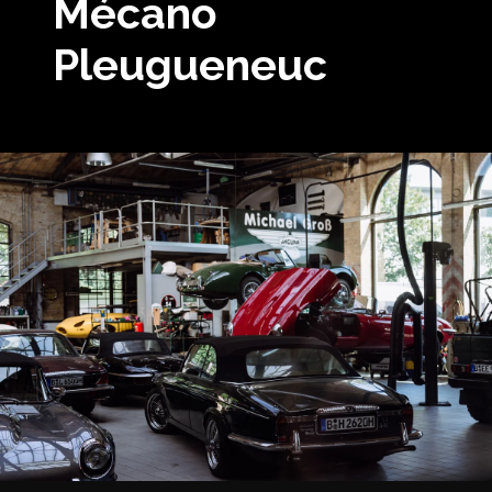
Mécano
Pleugueneuc